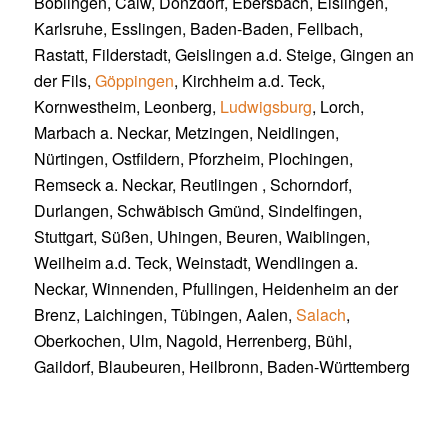
Böblingen, Calw, Donzdorf, Ebersbach, Eislingen,
Karlsruhe, Esslingen, Baden-Baden, Fellbach,
Rastatt, Filderstadt, Geislingen a.d. Steige, Gingen an
der Fils,
Göppingen
, Kirchheim a.d. Teck,
Kornwestheim, Leonberg,
Ludwigsburg
, Lorch,
Marbach a. Neckar, Metzingen, Neidlingen,
Nürtingen, Ostfildern, Pforzheim, Plochingen,
Remseck a. Neckar, Reutlingen , Schorndorf,
Durlangen, Schwäbisch Gmünd, Sindelfingen,
Stuttgart, Süßen, Uhingen, Beuren, Waiblingen,
Weilheim a.d. Teck, Weinstadt, Wendlingen a.
Neckar, Winnenden, Pfullingen, Heidenheim an der
Brenz, Laichingen, Tübingen, Aalen,
Salach
,
Oberkochen, Ulm, Nagold, Herrenberg, Bühl,
Gaildorf, Blaubeuren, Heilbronn, Baden-Württemberg