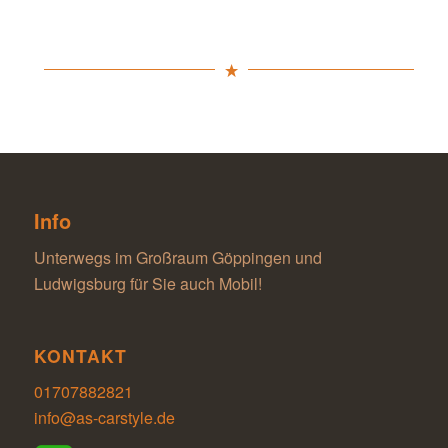
Info
Unterwegs im Großraum Göppingen und
Ludwigsburg für Sie auch Mobil!
KONTAKT
01707882821
info@as-carstyle.de