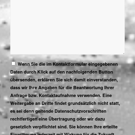
Wenn Sie die im Kontaktformular eingegebenen
Daten durch Klick auf den nachfolgenden Button
übersenden, erklären Sie sich damit einverstanden,
dass wir Ihre Angaben für die Beantwortung Ihrer
Anfrage bzw. Kontaktaufnahme verwenden. Eine
Weitergabe an Dritte findet grundsätzlich nicht statt,
es sei denn geltende Datenschutzvorschriften
rechtfertigen eine Übertragung oder wir dazu
gesetzlich verpflichtet sind. Sie können Ihre erteilte
Einwilligung jederzeit mit Wirkung für die Zukunft